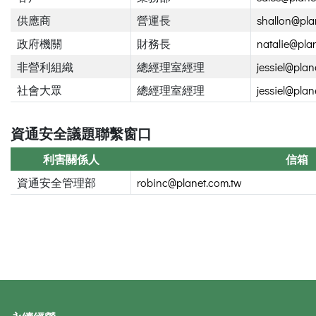
供應商
營運長
shallon@pla
政府機關
財務長
natalie@pla
非營利組織
總經理室經理
jessiel@plan
社會大眾
總經理室經理
jessiel@plan
資通安全議題聯繫窗口
利害關係人
信箱
資通安全管理部
robinc@planet.com.tw