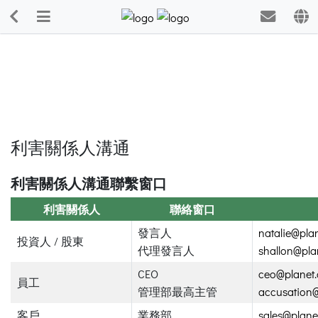
利害關係人溝通
利害關係人溝通聯繫窗口
利害關係人
聯絡窗口
發言人
natalie@pla
投資人 / 股東
代理發言人
shallon@pla
CEO
ceo@planet
員工
管理部最高主管
accusation@
客戶
業務部
sales@plane