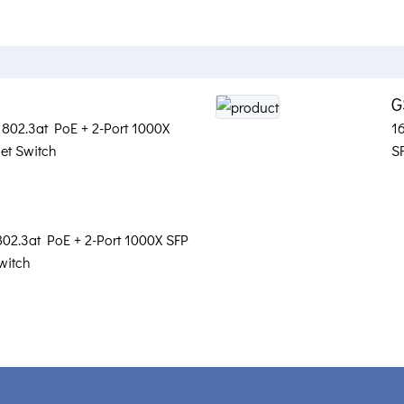
G
 802.3at PoE + 2-Port 1000X
1
et Switch
S
802.3at PoE + 2-Port 1000X SFP
witch