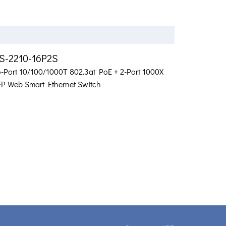
S-2210-16P2S
6-Port 10/100/1000T 802.3at PoE + 2-Port 1000X
FP Web Smart Ethernet Switch