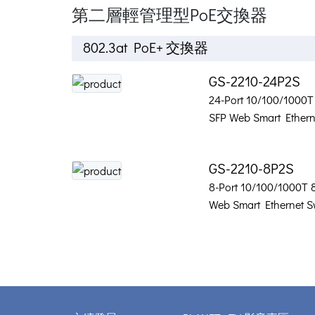
第二層輕管理型PoE交換器
802.3at PoE+ 交換器
GS-2210-24P2S
24-Port 10/100/1000T
SFP Web Smart Ethern
GS-2210-8P2S
8-Port 10/100/1000T 
Web Smart Ethernet S