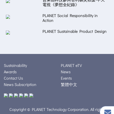
電視《夢想全紀錄》
PLANET Social Responsibility in
Action
PLANET Sustainable Product Design
Sustainability
PLANET eTV
Awards
News
Contact Us
Events
News Subscription
繁體中文
Copyright © PLANET Technology Corporation. All rights